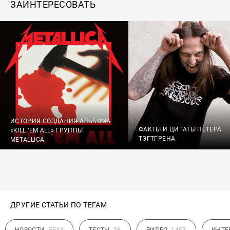
ЗАИНТЕРЕСОВАТЬ
ИСТОРИЯ СОЗДАНИЯ АЛЬБОМА
ФАКТЫ И ЦИТАТЫ ПЕТЕРА
«KILL ’EM ALL» ГРУППЫ
ТЭГТГРЕНА
METALLICA
ДРУГИЕ СТАТЬИ ПО ТЕГАМ
НОВОСТИ
5543
ТЕСТЫ
26
ВИДЕО
1453
ИНТЕ