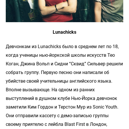
Lunachicks
Девчонкам из Lunachiсks было в среднем лет по 18,
когда ученицы нью-йоркской школы искусств Тео
Коган, Джина Вольп и Сидни “Сквид” Сильвер решили
собрать группу. Первую песню они написали об
убийстве своей учительницы английского языка.
Вполне вызывающе. На одном из ранних
выступлений в душном клубе Нью-Йорка девчонок
заметили Ким Гордон и Терстон Мур из Sonic Youth.
Они отправили кассету с демо-записью группы
своему приятелю с лейбла Blast First в Лондон,