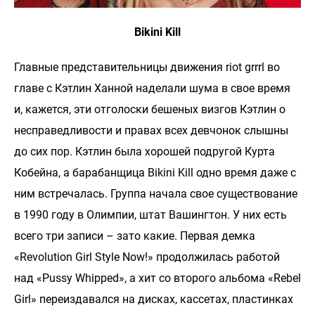
Bikini Kill
Главные представительницы движения riot grrrl во
главе с Кэтлин Ханной наделали шума в свое время
и, кажется, эти отголоски бешеных визгов Кэтлин о
несправедливости и правах всех девчонок слышны
до сих пор. Кэтлин была хорошей подругой Курта
Кобейна, а барабанщица Bikini Kill одно время даже с
ним встречалась. Группа начала свое существование
в 1990 году в Олимпии, штат Вашингтон. У них есть
всего три записи – зато какие. Первая демка
«Revolution Girl Style Now!» продолжилась работой
над «Pussy Whipped», а хит со второго альбома «Rebel
Girl» переиздавался на дисках, кассетах, пластинках