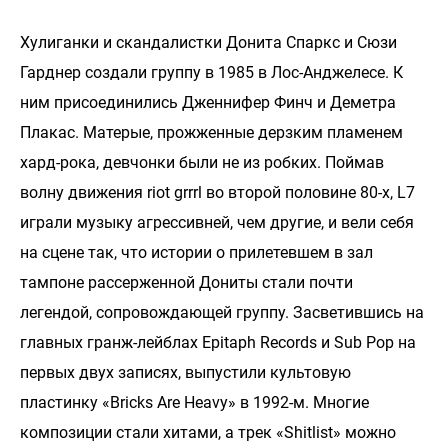
Хулиганки и скандалистки Донита Спаркс и Сюзи
Гарднер создали группу в 1985 в Лос-Анджелесе. К
ним присоединились Дженнифер Финч и Деметра
Плакас. Матерые, прожженные дерзким пламенем
хард-рока, девчонки были не из робких. Поймав
волну движения riot grrrl во второй половине 80-х, L7
играли музыку агрессивней, чем другие, и вели себя
на сцене так, что истории о прилетевшем в зал
тампоне рассерженной Дониты стали почти
легендой, сопровождающей группу. Засветившись на
главных гранж-лейблах Epitaph Records и Sub Pop на
первых двух записях, выпустили культовую
пластинку «Bricks Are Heavy» в 1992-м. Многие
композиции стали хитами, а трек «Shitlist» можно