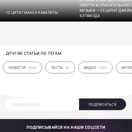
О ГНЕВЕ, СЧАСТЬЕ, ТРЕЗВОС
СМЕРТИ И СПАСИТЕЛЬНОЙ 
МУЗЫКИ — 25 ЦИТАТ ДЖЕЙ
12 ЦИТАТ МАКСА КАВАЛЕРЫ
ХЭТФИЛДА
ДРУГИЕ СТАТЬИ ПО ТЕГАМ
НОВОСТИ
5543
ТЕСТЫ
26
ВИДЕО
1453
ИНТЕ
ПОДПИСАТЬСЯ
ПОДПИСЫВАЙСЯ НА НАШИ СОЦСЕТИ