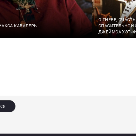
О ГНЕВЕ, СЧАСТЬ
 МАКСА КАВАЛЕРЫ
СПАСИТЕЛЬНОЙ С
ДЖЕЙМСА ХЭТФ
ЬСЯ