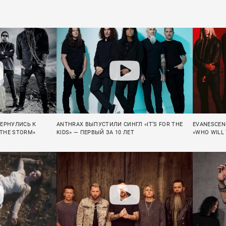
ВЕРНУЛИСЬ К
ANTHRAX ВЫПУСТИЛИ СИНГЛ «IT’S FOR THE
EVANESCEN
 THE STORM»
KIDS» — ПЕРВЫЙ ЗА 10 ЛЕТ
«WHO WILL