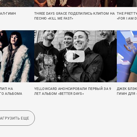
ТАЛ-ГИМН
THREE DAYS GRACE ПОДЕЛИЛИСЬ КЛИПОМ НА
THE PRETT
ПЕСНЮ «KILL ME FAST»
«FOR I AM 
ЛИП НА
YELLOWCARD АНОНСИРОВАЛИ ПЕРВЫЙ ЗА 9
ДЖЕК БЛЭК
ОГО АЛЬБОМА
ЛЕТ АЛЬБОМ «BETTER DAYS»
ГИМН ДЛЯ 
ЗАГРУЗИТЬ ЕЩЕ