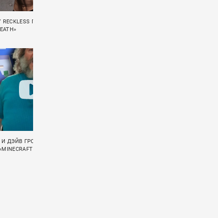
Y RECKLESS ПРЕЗЕНТОВАЛИ СИНГЛ
AFI ВЕРНУЛИСЬ С ПЕРВЫМ ЗА 4 ГОДА
DEATH»
СИНГЛОМ «BEHIND THE CLOCK»
 И ДЭЙВ ГРОЛ ЗАПИСАЛИ РОК-
SUM 41 ПОСТАВИЛИ ТОЧКУ В СВОЕЙ ИСТ
«MINECRAFT В КИНО»
КЛИПОМ «RADIO SILENCE»