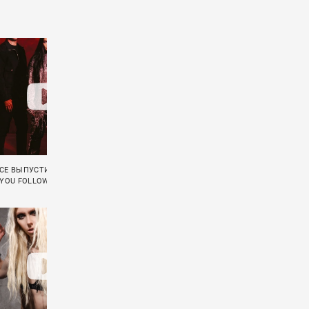
CE ВЫПУСТИЛИ КЛИП НА ПЕСНЮ
ФРЕД ДЁРСТ СНЯЛСЯ В КЛИПЕ ЛОРЕН
 YOU FOLLOW»
САНДЕРСОН «COME SAY SUM»