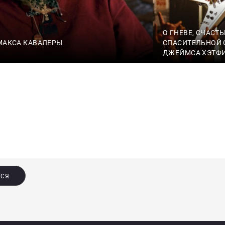
О ГНЕВЕ, СЧАСТЬ
 МАКСА КАВАЛЕРЫ
СПАСИТЕЛЬНОЙ С
ДЖЕЙМСА ХЭТФ
ЬСЯ