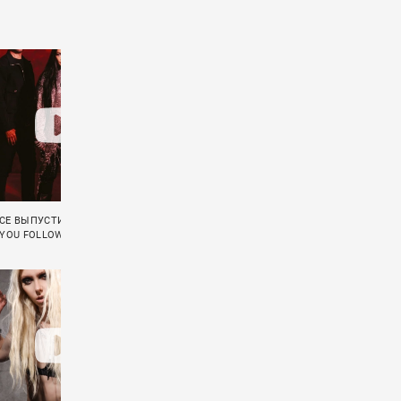
CE ВЫПУСТИЛИ КЛИП НА ПЕСНЮ
ФРЕД ДЁРСТ СНЯЛСЯ В КЛИПЕ ЛОРЕН
 YOU FOLLOW»
САНДЕРСОН «COME SAY SUM»