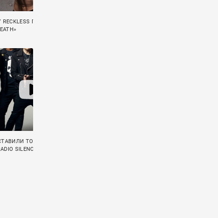
Y RECKLESS ПРЕЗЕНТОВАЛИ СИНГЛ
AFI ВЕРНУЛИСЬ С ПЕРВЫМ ЗА 4 ГОДА
DEATH»
СИНГЛОМ «BEHIND THE CLOCK»
СТАВИЛИ ТОЧКУ В СВОЕЙ ИСТОРИИ
ELECTRIC CALLBOY ЗАПИСАЛИ АКУСТИЧЕ
ADIO SILENCE»
КАВЕР НА «CRAWLING» LINKIN PARK