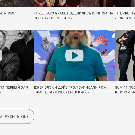
ТАЛ-ГИМН
THREE DAYS GRACE ПОДЕЛИЛИСЬ КЛИПОМ НА
THE PRETT
ПЕСНЮ «KILL ME FAST»
«FOR I AM 
ЛИ ПЕРВЫЙ ЗА 9
ДЖЕК БЛЭК И ДЭЙВ ГРОЛ ЗАПИСАЛИ РОК-
SUM 41 ПО
»
ГИМН ДЛЯ «MINECRAFT В КИНО»
КЛИПОМ «R
ЗАГРУЗИТЬ ЕЩЕ