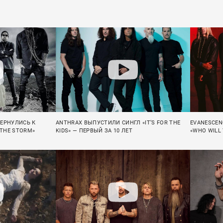
ВЕРНУЛИСЬ К
ANTHRAX ВЫПУСТИЛИ СИНГЛ «IT’S FOR THE
EVANESCEN
 THE STORM»
KIDS» — ПЕРВЫЙ ЗА 10 ЛЕТ
«WHO WILL