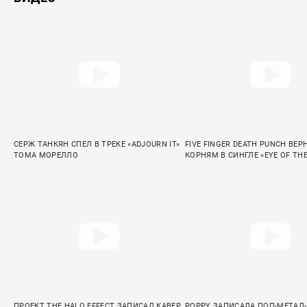
СЕРЖ ТАНКЯН СПЕЛ В ТРЕКЕ «ADJOURN IT»
FIVE FINGER DEATH PUNCH ВЕР
ТОМА МОРЕЛЛО
КОРНЯМ В СИНГЛЕ «EYE OF TH
ПРОЕКТ THE HALO EFFECT ЗАПИСАЛ КАВЕР
POPPY ЗАПИСАЛА ПОП-МЕТАЛ