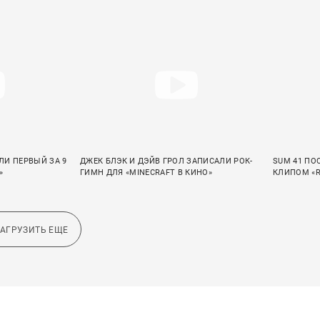
ЛИ ПЕРВЫЙ ЗА 9
ДЖЕК БЛЭК И ДЭЙВ ГРОЛ ЗАПИСАЛИ РОК-
SUM 41 ПО
»
ГИМН ДЛЯ «MINECRAFT В КИНО»
КЛИПОМ «R
ЗАГРУЗИТЬ ЕЩЕ