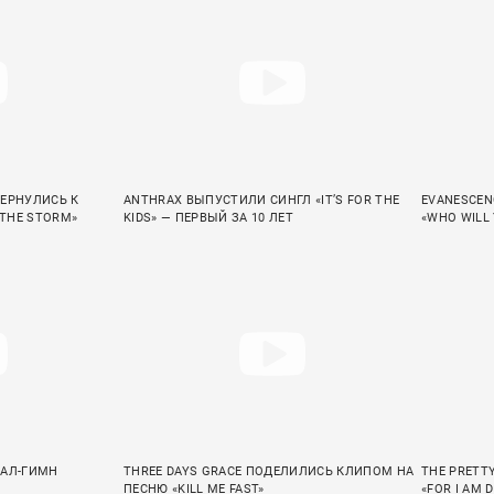
ВЕРНУЛИСЬ К
ANTHRAX ВЫПУСТИЛИ СИНГЛ «IT’S FOR THE
EVANESCEN
 THE STORM»
KIDS» — ПЕРВЫЙ ЗА 10 ЛЕТ
«WHO WILL
ТАЛ-ГИМН
THREE DAYS GRACE ПОДЕЛИЛИСЬ КЛИПОМ НА
THE PRETT
ПЕСНЮ «KILL ME FAST»
«FOR I AM 