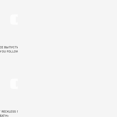
CE ВЫПУСТИЛИ КЛИП НА ПЕСНЮ
ФРЕД ДЁРСТ СНЯЛСЯ В КЛИПЕ ЛОРЕН
 YOU FOLLOW»
САНДЕРСОН «COME SAY SUM»
Y RECKLESS ПРЕЗЕНТОВАЛИ СИНГЛ
AFI ВЕРНУЛИСЬ С ПЕРВЫМ ЗА 4 ГОДА
DEATH»
СИНГЛОМ «BEHIND THE CLOCK»