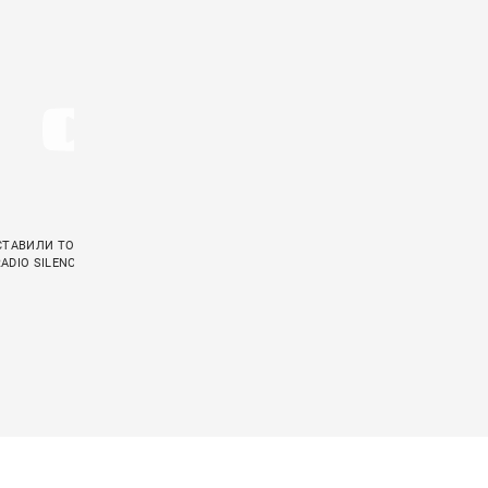
СТАВИЛИ ТОЧКУ В СВОЕЙ ИСТОРИИ
ELECTRIC CALLBOY ЗАПИСАЛИ АКУСТИЧЕ
ADIO SILENCE»
КАВЕР НА «CRAWLING» LINKIN PARK