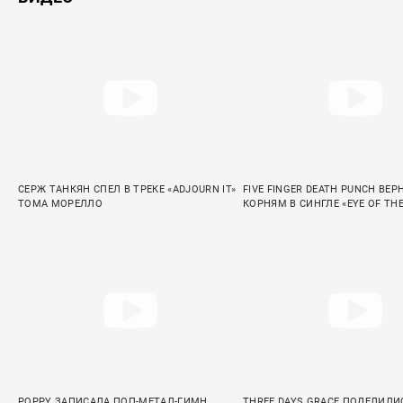
СЕРЖ ТАНКЯН СПЕЛ В ТРЕКЕ «ADJOURN IT»
FIVE FINGER DEATH PUNCH ВЕР
ТОМА МОРЕЛЛО
КОРНЯМ В СИНГЛЕ «EYE OF TH
POPPY ЗАПИСАЛА ПОП-МЕТАЛ-ГИМН
THREE DAYS GRACE ПОДЕЛИЛ