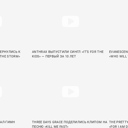
ВЕРНУЛИСЬ К
ANTHRAX ВЫПУСТИЛИ СИНГЛ «IT’S FOR THE
EVANESCEN
 THE STORM»
KIDS» — ПЕРВЫЙ ЗА 10 ЛЕТ
«WHO WILL
ТАЛ-ГИМН
THREE DAYS GRACE ПОДЕЛИЛИСЬ КЛИПОМ НА
THE PRETT
ПЕСНЮ «KILL ME FAST»
«FOR I AM 