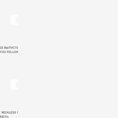
CE ВЫПУСТИЛИ КЛИП НА ПЕСНЮ
ФРЕД ДЁРСТ СНЯЛСЯ В КЛИПЕ ЛОРЕН
 YOU FOLLOW»
САНДЕРСОН «COME SAY SUM»
Y RECKLESS ПРЕЗЕНТОВАЛИ СИНГЛ
AFI ВЕРНУЛИСЬ С ПЕРВЫМ ЗА 4 ГОДА
DEATH»
СИНГЛОМ «BEHIND THE CLOCK»