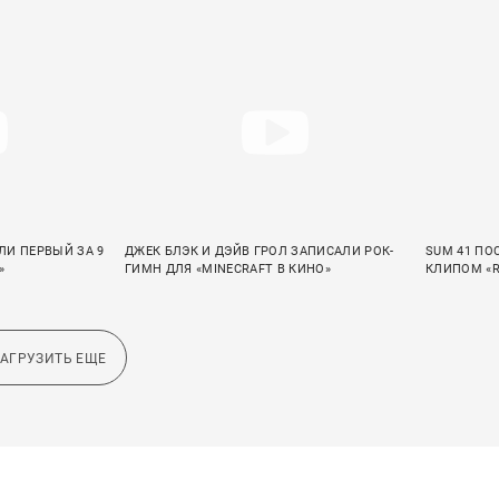
ЛИ ПЕРВЫЙ ЗА 9
ДЖЕК БЛЭК И ДЭЙВ ГРОЛ ЗАПИСАЛИ РОК-
SUM 41 ПО
»
ГИМН ДЛЯ «MINECRAFT В КИНО»
КЛИПОМ «R
ЗАГРУЗИТЬ ЕЩЕ