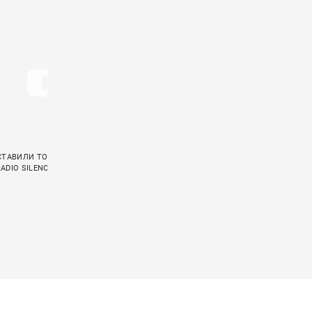
СТАВИЛИ ТОЧКУ В СВОЕЙ ИСТОРИИ
ELECTRIC CALLBOY ЗАПИСАЛИ АКУСТИЧЕ
ADIO SILENCE»
КАВЕР НА «CRAWLING» LINKIN PARK