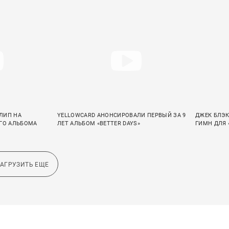
ЛИП НА
YELLOWCARD АНОНСИРОВАЛИ ПЕРВЫЙ ЗА 9
ДЖЕК БЛЭК
ОГО АЛЬБОМА
ЛЕТ АЛЬБОМ «BETTER DAYS»
ГИМН ДЛЯ 
ЗАГРУЗИТЬ ЕЩЕ