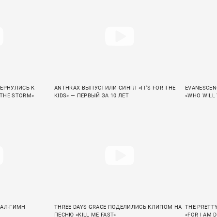
ВЕРНУЛИСЬ К
ANTHRAX ВЫПУСТИЛИ СИНГЛ «IT’S FOR THE
EVANESCEN
 THE STORM»
KIDS» — ПЕРВЫЙ ЗА 10 ЛЕТ
«WHO WILL
ТАЛ-ГИМН
THREE DAYS GRACE ПОДЕЛИЛИСЬ КЛИПОМ НА
THE PRETT
ПЕСНЮ «KILL ME FAST»
«FOR I AM 