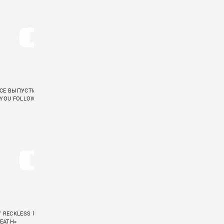
CE ВЫПУСТИЛИ КЛИП НА ПЕСНЮ
ФРЕД ДЁРСТ СНЯЛСЯ В КЛИПЕ ЛОРЕН
 YOU FOLLOW»
САНДЕРСОН «COME SAY SUM»
Y RECKLESS ПРЕЗЕНТОВАЛИ СИНГЛ
AFI ВЕРНУЛИСЬ С ПЕРВЫМ ЗА 4 ГОДА
DEATH»
СИНГЛОМ «BEHIND THE CLOCK»