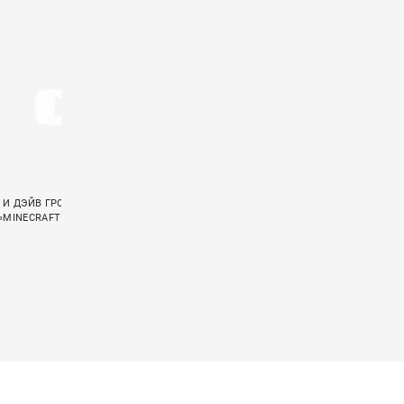
 И ДЭЙВ ГРОЛ ЗАПИСАЛИ РОК-
SUM 41 ПОСТАВИЛИ ТОЧКУ В СВОЕЙ ИСТ
«MINECRAFT В КИНО»
КЛИПОМ «RADIO SILENCE»