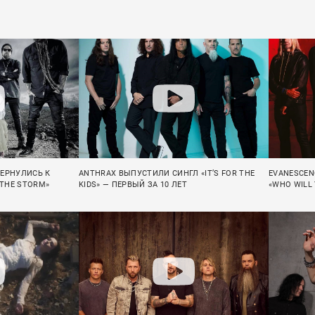
ВЕРНУЛИСЬ К
ANTHRAX ВЫПУСТИЛИ СИНГЛ «IT’S FOR THE
EVANESCEN
 THE STORM»
KIDS» — ПЕРВЫЙ ЗА 10 ЛЕТ
«WHO WILL