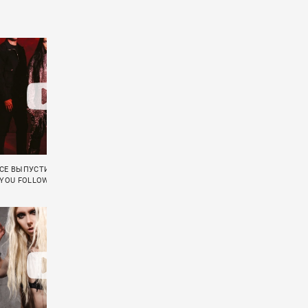
CE ВЫПУСТИЛИ КЛИП НА ПЕСНЮ
ФРЕД ДЁРСТ СНЯЛСЯ В КЛИПЕ ЛОРЕН
 YOU FOLLOW»
САНДЕРСОН «COME SAY SUM»