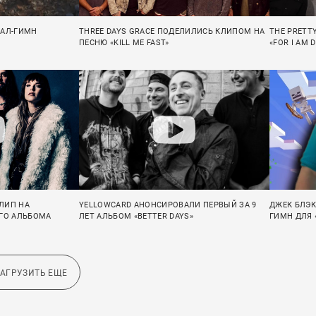
ТАЛ-ГИМН
THREE DAYS GRACE ПОДЕЛИЛИСЬ КЛИПОМ НА
THE PRETT
ПЕСНЮ «KILL ME FAST»
«FOR I AM 
ЛИП НА
YELLOWCARD АНОНСИРОВАЛИ ПЕРВЫЙ ЗА 9
ДЖЕК БЛЭК
ОГО АЛЬБОМА
ЛЕТ АЛЬБОМ «BETTER DAYS»
ГИМН ДЛЯ 
ЗАГРУЗИТЬ ЕЩЕ