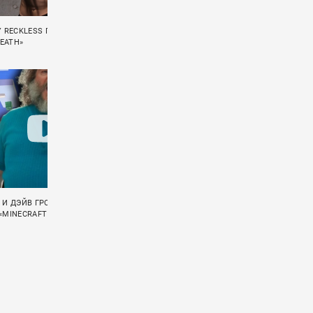
Y RECKLESS ПРЕЗЕНТОВАЛИ СИНГЛ
AFI ВЕРНУЛИСЬ С ПЕРВЫМ ЗА 4 ГОДА
DEATH»
СИНГЛОМ «BEHIND THE CLOCK»
 И ДЭЙВ ГРОЛ ЗАПИСАЛИ РОК-
SUM 41 ПОСТАВИЛИ ТОЧКУ В СВОЕЙ ИСТ
«MINECRAFT В КИНО»
КЛИПОМ «RADIO SILENCE»