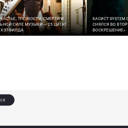
СЧАСТЬЕ, ТРЕЗВОСТИ, СМЕРТИ И
БАСИСТ SYSTEM
ЬНОЙ СИЛЕ МУЗЫКИ — 25 ЦИТАТ
СНЯЛСЯ ВО ВТОР
 ХЭТФИЛДА
ВОСКРЕШЕНИЕ»
ЬСЯ