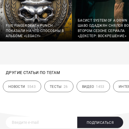
БАСИСТ SYSTEM OF A DOWN
FIVE FINGER DEATH PUNCH
ШАВО ОДАДЖЯН СНЯЛСЯ ВО
ПОКАЗАЛИ НА ЧТО СПОСОБНЫ В
ВТОРОМ СЕЗОНЕ СЕРИАЛА
АЛЬБОМЕ «LEGACY»
«ДЕКСТЕР: ВОСКРЕШЕНИЕ»
ДРУГИЕ СТАТЬИ ПО ТЕГАМ
НОВОСТИ
5543
ТЕСТЫ
26
ВИДЕО
1453
ИНТЕ
ПОДПИСАТЬСЯ