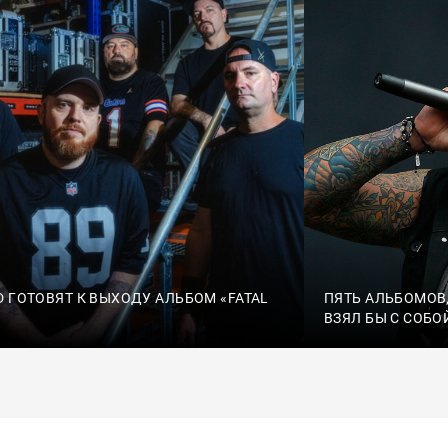
D ГОТОВЯТ К ВЫХОДУ АЛЬБОМ «FATAL
ПЯТЬ АЛЬБОМОВ
ВЗЯЛ БЫ С СОБО