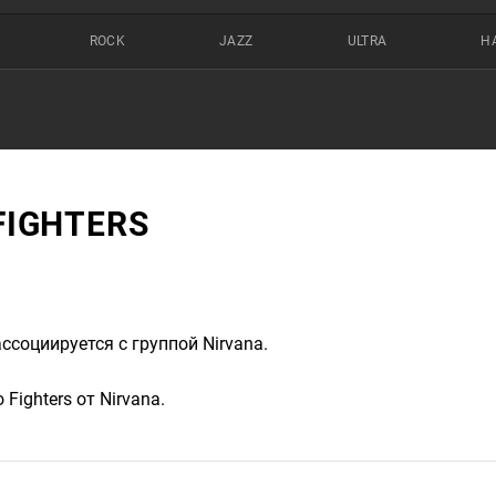
ROCK
JAZZ
ULTRA
Н
FIGHTERS
ассоциируется с группой Nirvana.
Fighters от Nirvana.