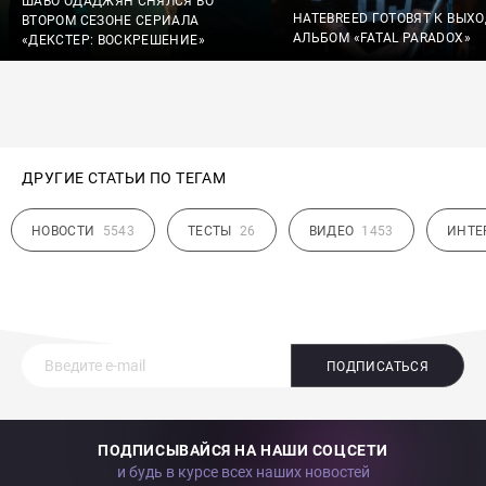
ШАВО ОДАДЖЯН СНЯЛСЯ ВО
HATEBREED ГОТОВЯТ К ВЫХ
ВТОРОМ СЕЗОНЕ СЕРИАЛА
АЛЬБОМ «FATAL PARADOX»
«ДЕКСТЕР: ВОСКРЕШЕНИЕ»
ДРУГИЕ СТАТЬИ ПО ТЕГАМ
НОВОСТИ
5543
ТЕСТЫ
26
ВИДЕО
1453
ИНТЕ
ПОДПИСАТЬСЯ
ПОДПИСЫВАЙСЯ НА НАШИ СОЦСЕТИ
и будь в курсе всех наших новостей