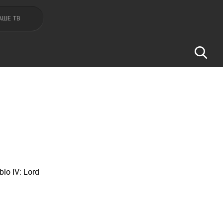
АШЕ ТВ
o IV: Lord