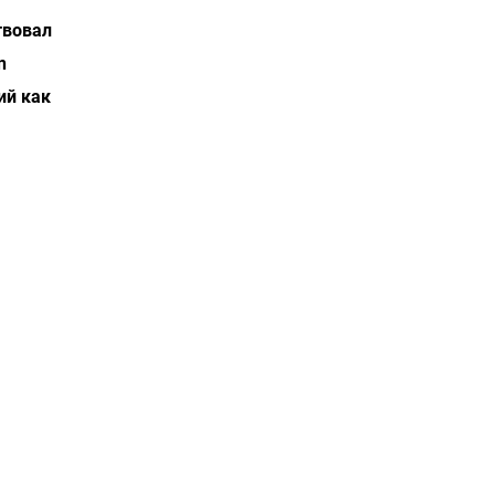
твовал
n
ий как