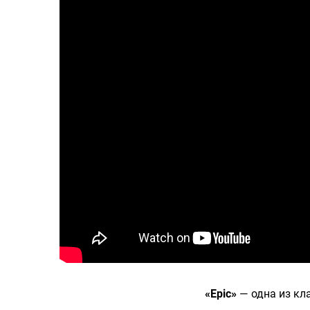
«Epic»
— одна из кл