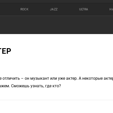
ROCK
JAZZ
ULTRA
Н
ТЕР
 отличить – он музыкант или уже актер. А некоторые акте
ажем. Сможешь узнать, где кто?