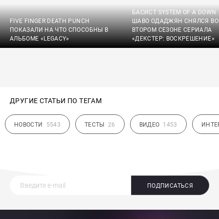
БАСИСТ SYSTEM OF A DOWN
FIVE FINGER DEATH PUNCH
ШАВО ОДАДЖЯН СНЯЛСЯ ВО
ПОКАЗАЛИ НА ЧТО СПОСОБНЫ В
ВТОРОМ СЕЗОНЕ СЕРИАЛА
АЛЬБОМЕ «LEGACY»
«ДЕКСТЕР: ВОСКРЕШЕНИЕ»
ДРУГИЕ СТАТЬИ ПО ТЕГАМ
НОВОСТИ
5543
ТЕСТЫ
26
ВИДЕО
1453
ИНТЕ
ПОДПИСАТЬСЯ