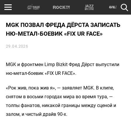
MGK ПОЗВАЛ ФРЕДА ДЁРСТА ЗАПИСАТЬ
НЮ-МЕТАЛ-БОЕВИК «FIX UR FACE»
29.04.2026
MGK и фронтмен Limp Bizkit Фред Дёрст выпустили
ню-метал-боевик «FIX UR FACE».
«Рок жив, пока жив я», — заявляет MGK. В клипе,
снятом в восьми городах мира во время тура, —
толпы фанатов, никакой границы между сценой и
залом, и чистый драйв 90-х.