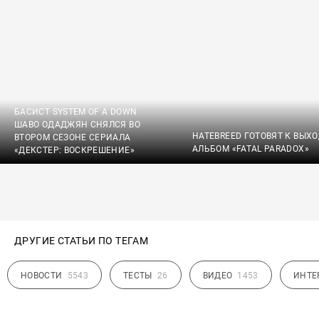
БАСИСТ SYSTEM OF A DOWN
ШАВО ОДАДЖЯН СНЯЛСЯ ВО
HATEBREED ГОТОВЯТ К ВЫХ
ВТОРОМ СЕЗОНЕ СЕРИАЛА
АЛЬБОМ «FATAL PARADOX»
«ДЕКСТЕР: ВОСКРЕШЕНИЕ»
ДРУГИЕ СТАТЬИ ПО ТЕГАМ
НОВОСТИ
5543
ТЕСТЫ
26
ВИДЕО
1453
ИНТЕ