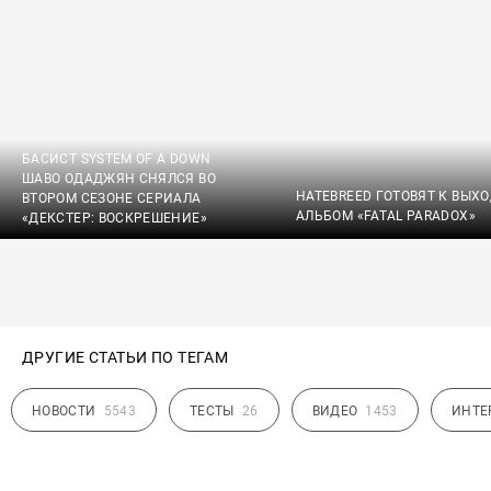
БАСИСТ SYSTEM OF A DOWN
ШАВО ОДАДЖЯН СНЯЛСЯ ВО
HATEBREED ГОТОВЯТ К ВЫХ
ВТОРОМ СЕЗОНЕ СЕРИАЛА
АЛЬБОМ «FATAL PARADOX»
«ДЕКСТЕР: ВОСКРЕШЕНИЕ»
ДРУГИЕ СТАТЬИ ПО ТЕГАМ
НОВОСТИ
5543
ТЕСТЫ
26
ВИДЕО
1453
ИНТЕ