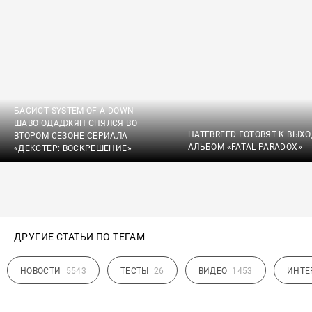
БАСИСТ SYSTEM OF A DOWN
ШАВО ОДАДЖЯН СНЯЛСЯ ВО
HATEBREED ГОТОВЯТ К ВЫХ
ВТОРОМ СЕЗОНЕ СЕРИАЛА
АЛЬБОМ «FATAL PARADOX»
«ДЕКСТЕР: ВОСКРЕШЕНИЕ»
ДРУГИЕ СТАТЬИ ПО ТЕГАМ
НОВОСТИ
5543
ТЕСТЫ
26
ВИДЕО
1453
ИНТЕ