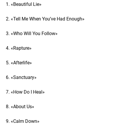
1. «Beautiful Lie»
2. «Tell Me When You’ve Had Enough»
3. «Who Will You Follow»
4. «Rapture»
5. «Afterlife»
6. «Sanctuary»
7. «How Do I Heal»
8. «About Us»
9. «Calm Down»